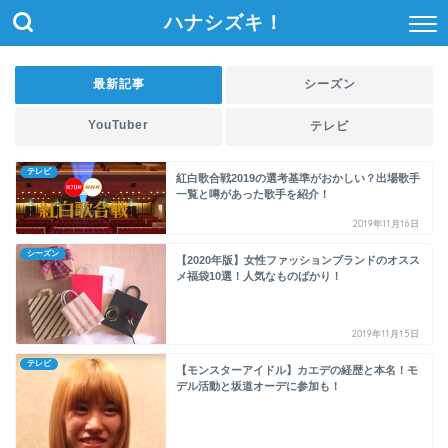
ハナシズキ！
最新記事
シーズン
YouTuber
テレビ
テレビ
紅白歌合戦2019の選考基準がおかしい？出場歌手
一覧と噂があった歌手を紹介！
2019年11月16日
シーズン
【2020年版】女性ファッションブランドのオスス
メ福袋10選！人気なものばかり！
2019年11月15日
テレビ
【モンスターアイドル】カエデの経歴と本名！モ
デル活動と坂道オーデに参加も！