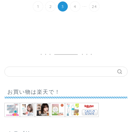
...
1
2
3
4
24
お買い物は楽天で！