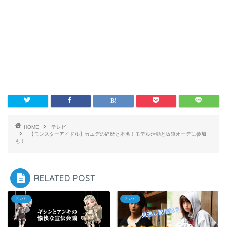
HOME
テレビ
【モンスターアイドル】カエデの経歴と本名！モデル活動と坂道オーデに参加
も！
RELATED POST
テレビ
テレビ