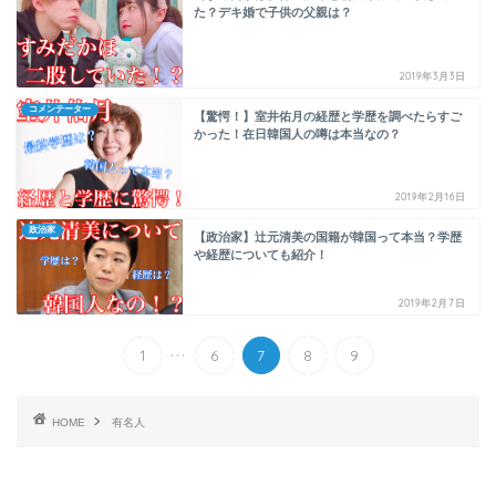
た？デキ婚で子供の父親は？
2019年3月3日
コメンテーター
【驚愕！】室井佑月の経歴と学歴を調べたらすご
かった！在日韓国人の噂は本当なの？
2019年2月16日
政治家
【政治家】辻元清美の国籍が韓国って本当？学歴
や経歴についても紹介！
2019年2月7日
...
1
6
7
8
9
HOME
有名人