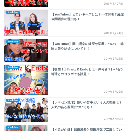
2019年3月27日
YouTuber
【YouTuber】ピロシキーズとは？一体何者？経歴
や関西弁の理由も！
2019年3月24日
YouTuber
【YouTuber】葉山潤奈の経歴や学歴について！韓
国人説や結婚についても！
2019年3月23日
YouTuber
【衝撃！】Franz K Endoとは一体何者？レペゼン
地球とのコラボでも話題！
2019年3月22日
YouTuber
【レペゼン地球】嫌いや苦手という人の理由は？
人気のある要因についても！
2019年3月10日
YouTuber
【すみだかほ】保田淑希と朝田淳弥で二股してい