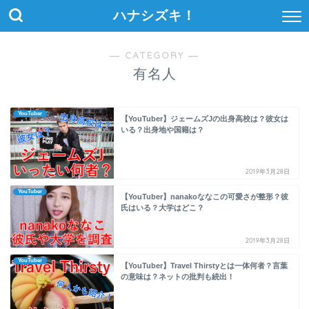
ハナシズキ！
― CATEGORY ―
有名人
YouTuber
【YouTuber】ジェームズJの出身高校は？彼女は
いる？出身地や国籍は？
2019年3月28日
YouTuber
【YouTuber】nanakoななこの可愛さが整形？彼
氏はいる？大学はどこ？
2019年3月28日
YouTuber
【YouTuber】Travel Thirstyとは一体何者？言葉
の意味は？ネットの批判も続出！