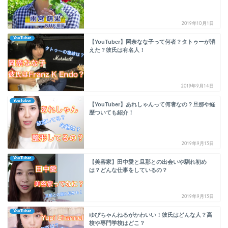
2019年10月1日
YouTuber
【YouTuber】岡奈なな子って何者？タトゥーが消
えた？彼氏は有名人！
2019年9月14日
YouTuber
【YouTuber】あれしゃんって何者なの？旦那や経
歴ついても紹介！
2019年9月13日
YouTuber
【美容家】田中愛と旦那との出会いや馴れ初め
は？どんな仕事をしているの？
2019年9月13日
YouTuber
ゆぴちゃんねるがかわいい！彼氏はどんな人？高
校や専門学校はどこ？