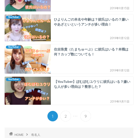
2019年9月13日
YouTuber
ひよりんごの本名や年齢は？彼氏はいるの？嫌い
やあざといというアンチが多い理由！
2019年9月12日
YouTuber
住吉珠貴（たまちゅーぶ）に彼氏はいる？本職は
何？カップ数についても！
2019年9月12日
YouTuber
【YouTuber】ぽむぽむユウリに彼氏はいる？嫌い
な人が多い理由は？整形した？
2019年9月11日
...
1
2
9
HOME
有名人