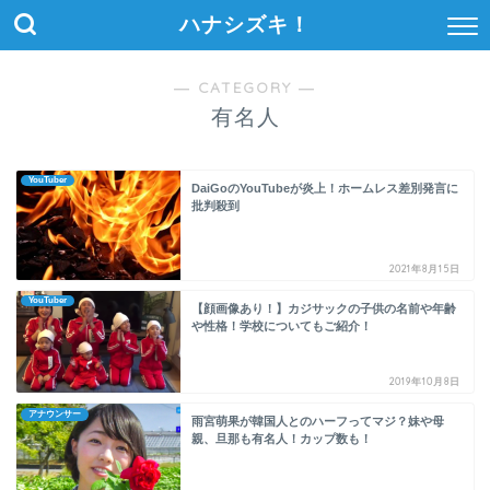
ハナシズキ！
― CATEGORY ―
有名人
YouTuber
DaiGoのYouTubeが炎上！ホームレス差別発言に
批判殺到
2021年8月15日
YouTuber
【顔画像あり！】カジサックの子供の名前や年齢
や性格！学校についてもご紹介！
2019年10月8日
アナウンサー
雨宮萌果が韓国人とのハーフってマジ？妹や母
親、旦那も有名人！カップ数も！