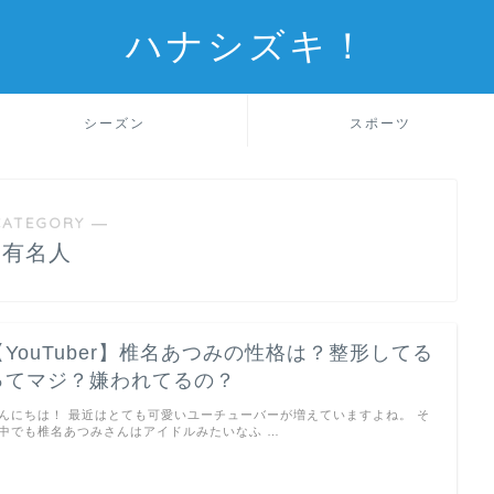
ハナシズキ！
シーズン
スポーツ
CATEGORY ―
有名人
【YouTuber】椎名あつみの性格は？整形してる
ってマジ？嫌われてるの？
んにちは！ 最近はとても可愛いユーチューバーが増えていますよね。 そ
中でも椎名あつみさんはアイドルみたいなふ …