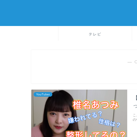
テレビ
― 
YouTuber
こ
の