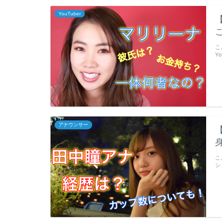
YouTuber
こ
Y
アナウンサー
こ
シ