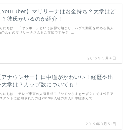
【YouTuber】マリリーナはお金持ち？大学はど
こ？彼氏がいるのか紹介！
んにちは！ 「ヤッホー」という挨拶で始まり、ハグで動画を締める美人
ouTuberのマリリーナさんをご存知ですか？ …
2019年9月4日
【アナウンサー】田中瞳がかわいい！経歴や出
身大学は？カップ数についても！
んにちは！ テレビ東京の人気番組モ『ヤモヤさまぁ〜ず２』で４代目ア
スタントに起用されたのは2019年入社の新人田中瞳さんで …
2019年8月31日