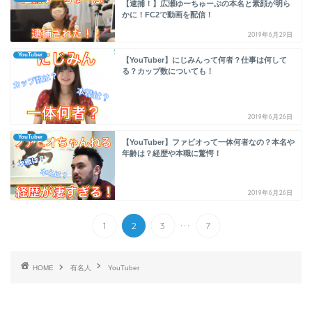
【逮捕！】広瀬ゆーちゅーぶの本名と素顔が明ら
かに！FC2で動画を配信！
2019年6月29日
YouTuber
【YouTuber】にじみんって何者？仕事は何して
る？カップ数についても！
2019年6月26日
YouTuber
【YouTuber】ファビオって一体何者なの？本名や
年齢は？経歴や本職に驚愕！
2019年6月26日
...
1
2
3
7
HOME
有名人
YouTuber