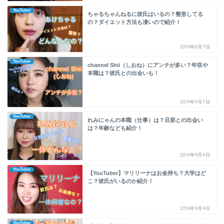
YouTuber
ちゃるちゃんねるに彼氏はいるの？整形してる
の？ダイエット方法も凄いので紹介！
2019年9月7日
YouTuber
channel Shii（しおね）にアンチが多い？年収や
本職は？彼氏との出会いも！
2019年9月7日
YouTuber
れみにゃんの本職（仕事）は？旦那との出会い
は？年齢なども紹介！
2019年9月4日
YouTuber
【YouTuber】マリリーナはお金持ち？大学はど
こ？彼氏がいるのか紹介！
2019年9月4日
YouTuber