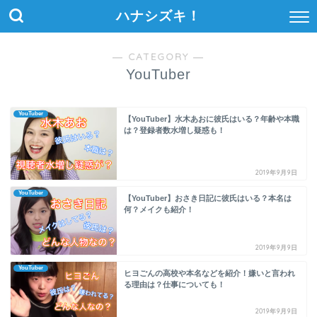
ハナシズキ！
― CATEGORY ―
YouTuber
YouTuber
【YouTuber】水木あおに彼氏はいる？年齢や本職
は？登録者数水増し疑惑も！
2019年9月9日
YouTuber
【YouTuber】おさき日記に彼氏はいる？本名は
何？メイクも紹介！
2019年9月9日
YouTuber
ヒヨごんの高校や本名などを紹介！嫌いと言われ
る理由は？仕事についても！
2019年9月9日