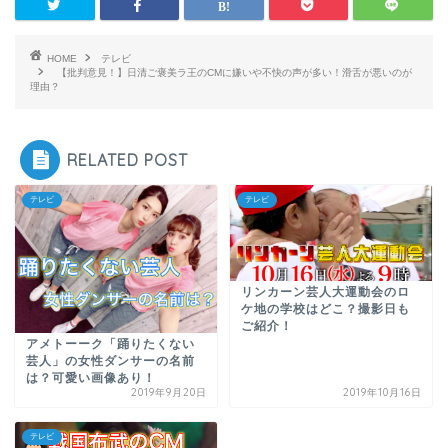
HOME
テレビ
【批判意見！】日清ご褒美ラ王のCMに嫌いや不快の声が多い！滑舌が悪いのが
理由？
RELATED POST
テレビ
テレビ
リンカーン芸人大運動会のロ
ケ地の学校はどこ？撮影日も
ご紹介！
アメトーーク「踊りたくない
芸人」の女性ダンサーの名前
は？可愛い画像あり！
2019年9月20日
2019年10月16日
テレビ