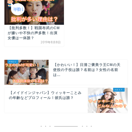
【批判多数！】戦国布武のCM
が嫌いや不快の声多数！出演
女優は一体誰？
2019年8月8日
【かわいい！】日清ご褒美ラ王CMの天
使役の子役は誰？名前は？女性の名前
は...
【メイドインジャパン】ウィッキーことみ
の年齢などプロフィール！彼氏は誰？