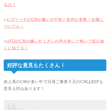
るの？
○
ビズリーチのCMが嫌いや不快と批判が多数！女優に
ついても！
○
UFOのCMが嫌いやうざいの声が多い？怖い？龍が如
くに似てる！
好評な意見もたくさん！
炎上系のCMが多い中で日清ご褒美ラ王のCMは好評な
意見も沢山あります！