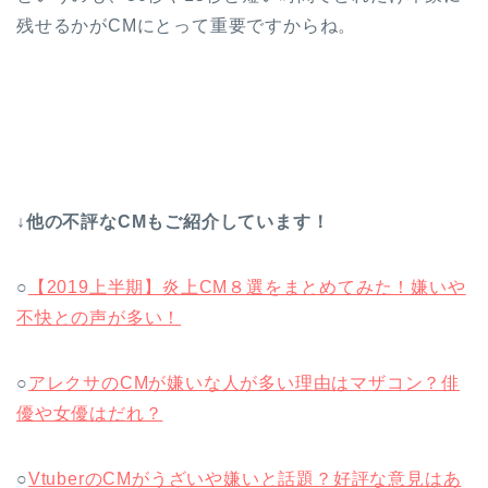
残せるかがCMにとって重要ですからね。
↓他の不評なCMもご紹介しています！
○
【2019上半期】炎上CM８選をまとめてみた！嫌いや
不快との声が多い！
○
アレクサのCMが嫌いな人が多い理由はマザコン？俳
優や女優はだれ？
○
VtuberのCMがうざいや嫌いと話題？好評な意見はあ