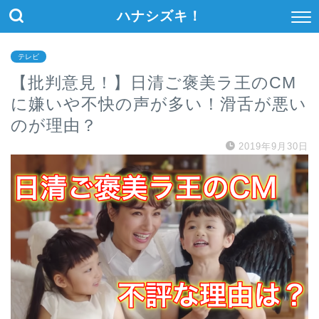
ハナシズキ！
テレビ
【批判意見！】日清ご褒美ラ王のCM
に嫌いや不快の声が多い！滑舌が悪い
のが理由？
2019年9月30日