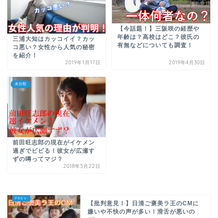
【今話題！】三阪咲の経歴や
年齢は？高校はどこ？彼氏の
三浦大知はカッコイイ？カッ
有無などについても調査！
コ悪い？女性から人気の秘密
を紹介！
2019年1月17日
2019年4月30日
未分類
前田旺志郎の現在がイケメン
過ぎでビビる！彼女が広瀬す
ずの噂ってマジ？
2018年5月22日
【批判意見！】日清ご褒美ラ王のCMに
嫌いや不快の声が多い！滑舌が悪いの