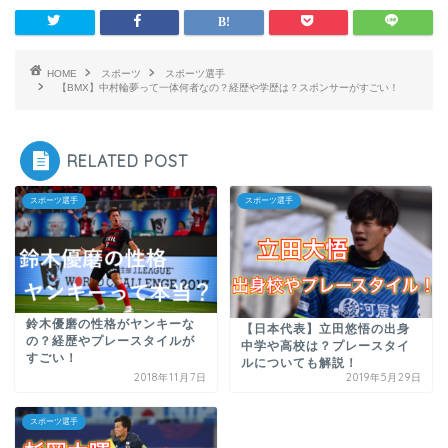
HOME
スポーツ
スポーツ選手
【BMX】中村輪夢って一体何者なの？経歴や学歴は？スポンサーがすごい！
RELATED POST
スポーツ選手
スポーツ選手
鈴木優磨の性格がヤンキーな
【日本代表】立田悠悟の出身
の？経歴やプレースタイルが
中学や高校は？プレースタイ
すごい！
ルについても解説！
2018年11月7日
2019年5月29日
スポーツ選手