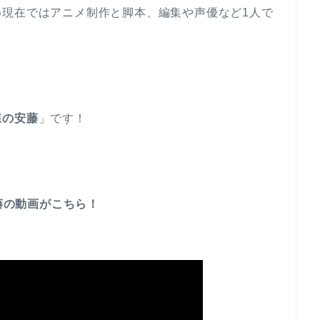
め現在ではアニメ制作と脚本、編集や声優など1人で
。
森の安藤
」です！
藤の動画がこちら！