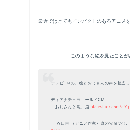
最近ではとてもインパクトのあるアニメ
↓このような絵を見たこと
テレビCMの、絵とおじさんの声を担当し
ディアナチュラゴールドCM
「おじさんと魚」篇
pic.twitter.com/eY
— 谷口崇 （アニメ作家@森の安藤/おしり前マ