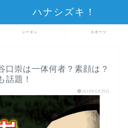
ハナシズキ！
シーズン
スポーツ
谷口崇は一体何者？素顔は？
も話題！
2019年5月25日