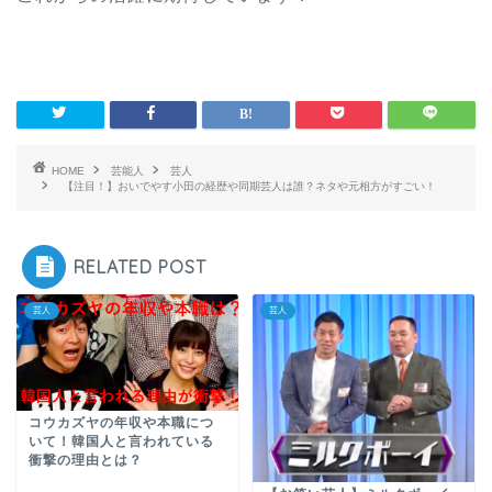
HOME
芸能人
芸人
【注目！】おいでやす小田の経歴や同期芸人は誰？ネタや元相方がすごい！
RELATED POST
芸人
芸人
コウカズヤの年収や本職につ
いて！韓国人と言われている
衝撃の理由とは？