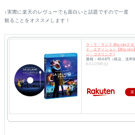
↓実際に楽天のレヴューでも面白いと話題ですので一度
観ることをオススメします！
ラ・ラ・ランド Blu-rayス
ド・エディション【Blu-ray】
ン・ゴズリング ]
価格：4644円（税込、送料
8/11/26時点)
楽