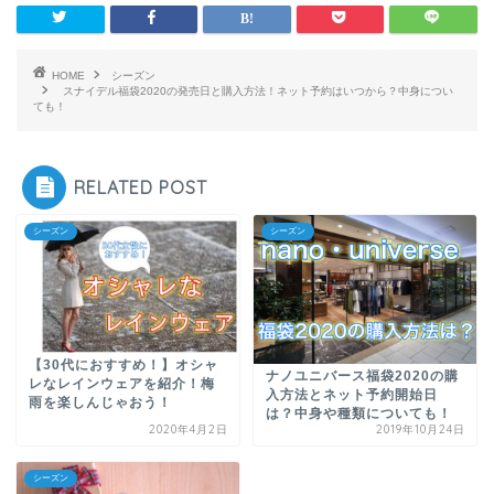
HOME
シーズン
スナイデル福袋2020の発売日と購入方法！ネット予約はいつから？中身につい
ても！
RELATED POST
シーズン
シーズン
【30代におすすめ！】オシャ
ナノユニバース福袋2020の購
レなレインウェアを紹介！梅
入方法とネット予約開始日
雨を楽しんじゃおう！
は？中身や種類についても！
2020年4月2日
2019年10月24日
シーズン