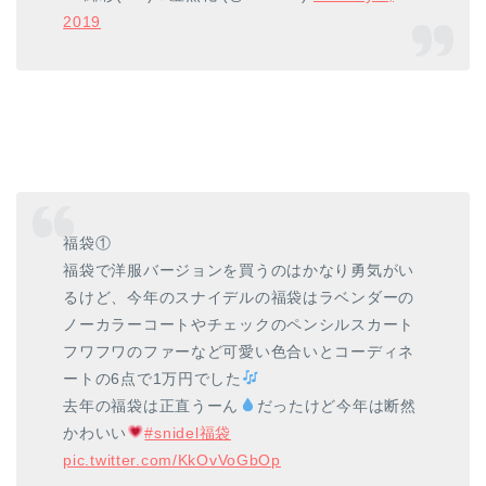
2019
福袋①
福袋で洋服バージョンを買うのはかなり勇気がい
るけど、今年のスナイデルの福袋はラベンダーの
ノーカラーコートやチェックのペンシルスカート
フワフワのファーなど可愛い色合いとコーディネ
ートの6点で1万円でした
去年の福袋は正直うーん
だったけど今年は断然
かわいい
#snidel福袋
pic.twitter.com/KkOvVoGbOp